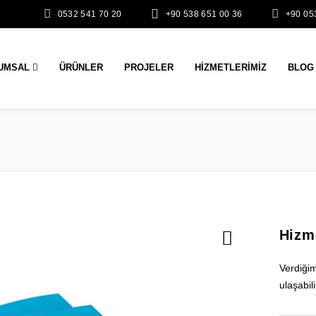
0532 541 70 20
+90 538 651 00 36
+90 05
UMSAL
ÜRÜNLER
PROJELER
HIZMETLERIMIZ
BLOG
Hizm
Verdiği
ulaşabili