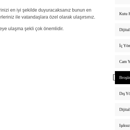
rinizi en iyi şekilde duyuracaksanız bunun en
Kutu H
ürleriniz ile vatandaşlara özel olarak ulaşırsınız.
leye ulaşma şekli çok önemlidir.
Dijita
İç Yön
Cam Ya
Broşü
Dış Yö
Dijita
Işıksı