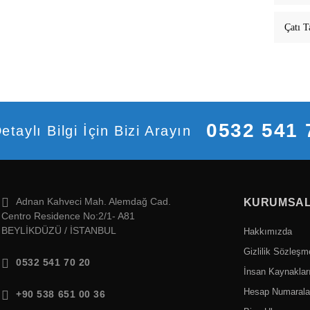
Çatı T
0532 541 
etaylı Bilgi İçin Bizi Arayın
Adnan Kahveci Mah. Alemdağ Cad.
KURUMSA
Centro Residence No:2/1- A81
BEYLİKDÜZÜ / İSTANBUL
Hakkımızda
Gizlilik Sözleşm
0532 541 70 20
İnsan Kaynaklar
Hesap Numarala
+90 538 651 00 36