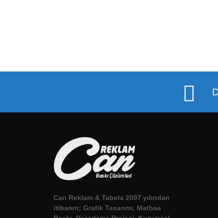
D
Can Reklam & Tabela 2007 yılından
itibaren; Grafik Tasarımı, Matbaa