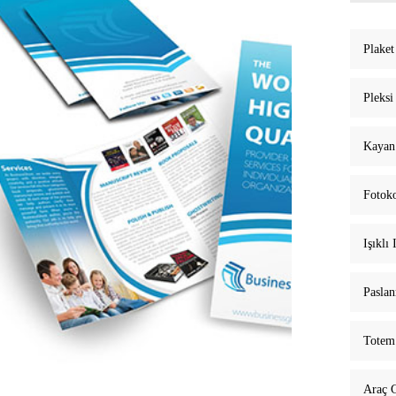
Plaket
Pleksi
Kayan 
Fotoko
Işıklı 
Paslan
Totem
Araç 