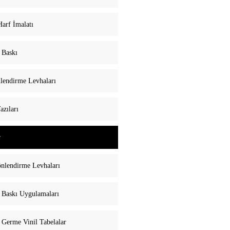
arf İmalatı
l Baskı
lendirme Levhaları
zıları
r
nlendirme Levhaları
l Baskı Uygulamaları
z Germe Vinil Tabelalar