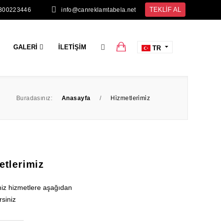
TEKLİF AL
300223446
info@canreklamtabela.net
GALERI
İLETIŞIM
TR
Buradasınız:
Anasayfa
/
Hi̇zmetleri̇mi̇z
etlerimiz
miz hizmetlere aşağıdan
rsiniz