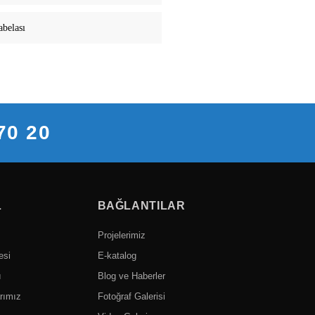
abelası
70 20
L
BAĞLANTILAR
Projelerimiz
esi
E-katalog
ı
Blog ve Haberler
rımız
Fotoğraf Galerisi