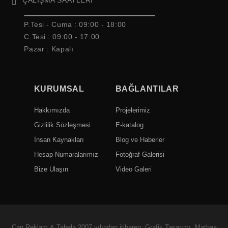
ÇALIŞMA SAATLERİ
______________________________
P.Tesi - Cuma :
09:00 - 18:00
C.Tesi : 09:00 - 17:00
Pazar : Kapalı
KURUMSAL
BAĞLANTILAR
Hakkımızda
Projelerimiz
Gizlilik Sözleşmesi
E-katalog
İnsan Kaynakları
Blog ve Haberler
Hesap Numaralarımız
Fotoğraf Galerisi
Bize Ulaşın
Video Galeri
Can Reklam & Tabela 2007 yılından itibaren; Grafik Tasarımı, Matbaa