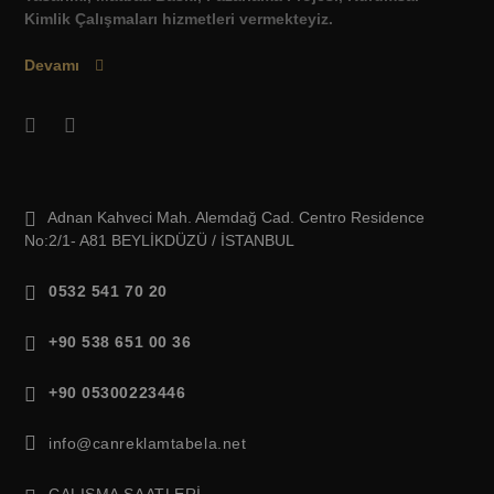
Kimlik Çalışmaları hizmetleri vermekteyiz.
Devamı
Adnan Kahveci Mah. Alemdağ Cad. Centro Residence
No:2/1- A81 BEYLİKDÜZÜ / İSTANBUL
0532 541 70 20
+90 538 651 00 36
+90 05300223446
info@canreklamtabela.net