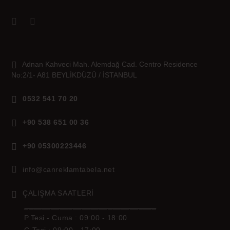
Adnan Kahveci Mah. Alemdağ Cad. Centro Residence
No:2/1- A81 BEYLİKDÜZÜ / İSTANBUL
0532 541 70 20
+90 538 651 00 36
+90 05300223446
info@canreklamtabela.net
ÇALIŞMA SAATLERİ
______________________________
P.Tesi - Cuma :
09:00 - 18:00