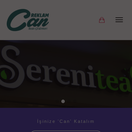
OUTDOOR REKLAM
HİZMETLERİ
Açıkhava Reklamcılığı, Cephe
Giydirme, Bilbooard, Durak Pano
Giydirme Hizmetleri
İşinize 'Can' Katalım