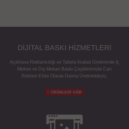
IŞIKLI IŞIKSIZ TABELA İMALATI
Sitemizde zengin tabela modelleri bulabilirsiniz .
Firmamız ışıklı tabela , ışıksız tabela , paslanmaz harf
tabela , led tabela , totem tabela imalatı yapılmaktadır
. En uygun fiyatlarla tabela imalatı yaptırabilirsiniz.
Detaylı Bilgi