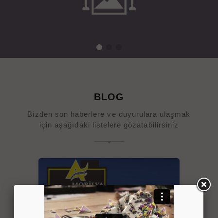
BLOG
Bizden son haberlere ve duyurulara ulaşmak
için aşağıdaki listelere gözatabilirsiniz