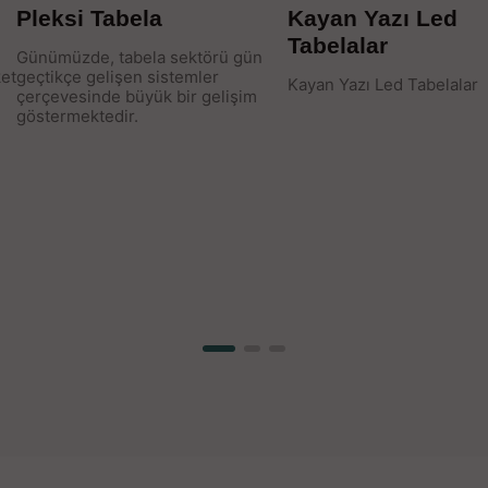
Kayan Yazı Led
Fotokopi & Renkli 
Tabelalar
Profesyonel Baskı: Ödev,
veya kurumsal belgelerini
Kayan Yazı Led Tabelalar
kusursuz baskı kalitesiyle
yaratın.