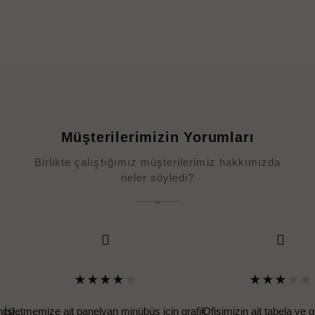
Müşterilerimizin Yorumları
Birlikte çalıştığımız müşterilerimiz hakkımızda
neler söyledi?
★
★
★
★
★
★
★
★
★
★
cü ,
İşletmemize ait panelvan minübüs için grafik
Ofisimizin ait tabela ve g