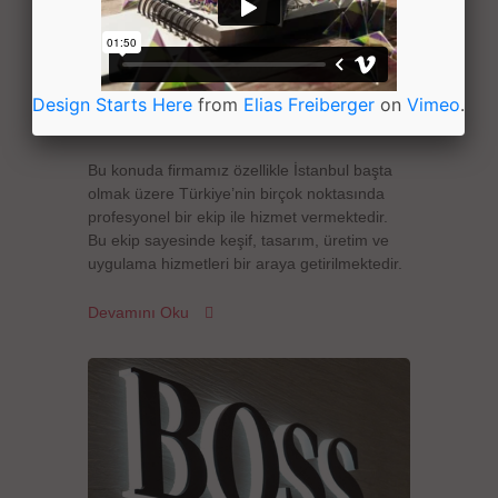
Design Starts Here
from
Elias Freiberger
on
Vimeo
.
Totem Tabela
Bu konuda firmamız özellikle İstanbul başta
olmak üzere Türkiye’nin birçok noktasında
profesyonel bir ekip ile hizmet vermektedir.
Bu ekip sayesinde keşif, tasarım, üretim ve
uygulama hizmetleri bir araya getirilmektedir.
Devamını Oku